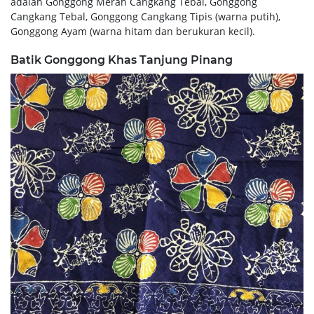
adalah Gonggong Merah Cangkang Tebal, Gonggong
Cangkang Tebal, Gonggong Cangkang Tipis (warna putih),
Gonggong Ayam (warna hitam dan berukuran kecil).
Batik Gonggong Khas Tanjung Pinang