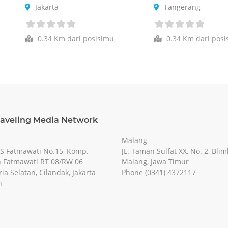
Jakarta
Tangerang
0.34 Km dari posisimu
0.34 Km dari posi
raveling Media Network
Malang
RS Fatmawati No.15, Komp.
JL. Taman Sulfat XX, No. 2, Blim
 Fatmawati RT 08/RW 06
Malang, Jawa Timur
ia Selatan, Cilandak, Jakarta
Phone (0341) 4372117
n