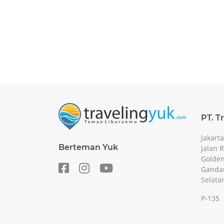
PT. T
Jakarta
Berteman Yuk
Jalan 
Golden
Gandar
Selata
P-135