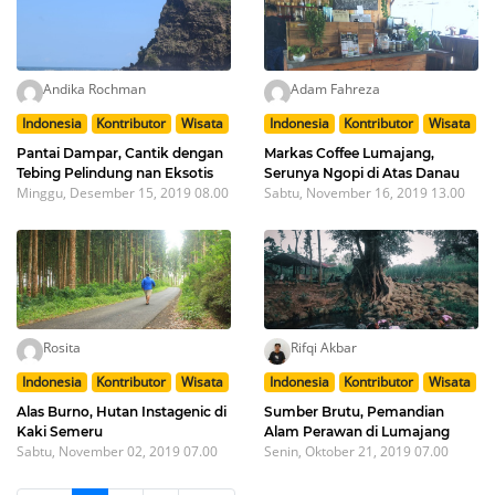
Andika Rochman
Adam Fahreza
Indonesia
Kontributor
Wisata
Indonesia
Kontributor
Wisata
Pantai Dampar, Cantik dengan
Markas Coffee Lumajang,
Tebing Pelindung nan Eksotis
Serunya Ngopi di Atas Danau
Minggu, Desember 15, 2019 08.00
Sabtu, November 16, 2019 13.00
Rosita
Rifqi Akbar
Indonesia
Kontributor
Wisata
Indonesia
Kontributor
Wisata
Alas Burno, Hutan Instagenic di
Sumber Brutu, Pemandian
Kaki Semeru
Alam Perawan di Lumajang
Sabtu, November 02, 2019 07.00
Senin, Oktober 21, 2019 07.00