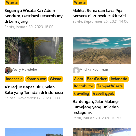
Wisata
Wisata
Segarnya Wisata Kali Adem
Melihat Senja dan Lava Pijar
Senduro, Destinasi Tersembunyi
Semeru di Puncak Bukit Sriti
Senin, September 20, 2021 14.00
di Lumajang
Senin, Januari 30, 2023 18.00
Welly Handoko
Andika Rochman
Indonesia
Kontributor
Wisata
Alam
BackPacker
Indonesia
Kontributor
Tempat Wisata
Air Terjun Kapas Biru, Salah
Satu yang Terindah di Indonesia
traveling
travelingyuk
Selasa, November 17, 2020 11.00
Bantengan, Jalur Malang-
Lumajang yang Unik dan
Instagenik
Rabu, Januari 29, 2020 10.30