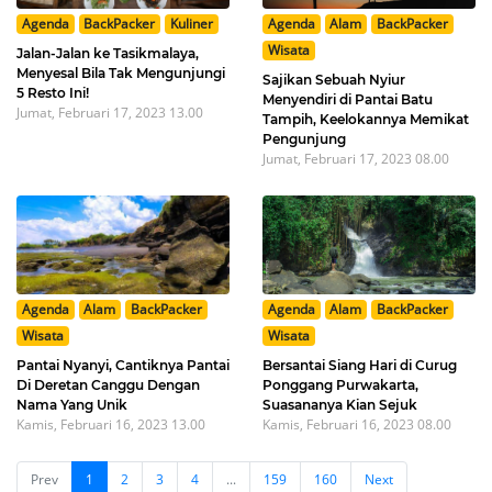
Agenda
BackPacker
Kuliner
Agenda
Alam
BackPacker
Wisata
Jalan-Jalan ke Tasikmalaya,
Menyesal Bila Tak Mengunjungi
Sajikan Sebuah Nyiur
5 Resto Ini!
Menyendiri di Pantai Batu
Jumat, Februari 17, 2023 13.00
Tampih, Keelokannya Memikat
Pengunjung
Jumat, Februari 17, 2023 08.00
Agenda
Alam
BackPacker
Agenda
Alam
BackPacker
Wisata
Wisata
Pantai Nyanyi, Cantiknya Pantai
Bersantai Siang Hari di Curug
Di Deretan Canggu Dengan
Ponggang Purwakarta,
Nama Yang Unik
Suasananya Kian Sejuk
Kamis, Februari 16, 2023 13.00
Kamis, Februari 16, 2023 08.00
Prev
1
2
3
4
...
159
160
Next