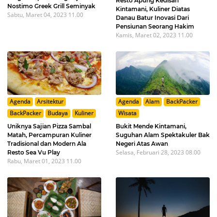
Resto Apung Kedisan
Nostimo Greek Grill Seminyak
Kintamani, Kuliner Diatas
Sabtu, Maret 04, 2023 11.00
Danau Batur Inovasi Dari
Pensiunan Seorang Hakim
Kamis, Maret 02, 2023 11.00
Agenda
Arsitektur
Agenda
Alam
BackPacker
BackPacker
Budaya
Kuliner
Wisata
Uniknya Sajian Pizza Sambal
Bukit Mende Kintamani,
Matah, Percampuran Kuliner
Suguhan Alam Spektakuler Bak
Tradisional dan Modern Ala
Negeri Atas Awan
Selasa, Februari 28, 2023 08.00
Resto Sea Vu Play
Rabu, Maret 01, 2023 11.00