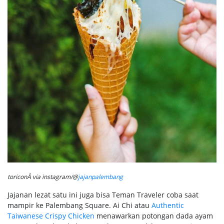
toriconÂ via instagram/@
jajanpalembang
Jajanan lezat satu ini juga bisa Teman Traveler coba saat
mampir ke Palembang Square. Ai Chi atau
Authentic
Taiwanese Crispy Chicken
menawarkan potongan dada ayam