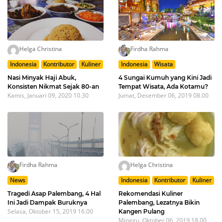
Helga Christina
Firdha Rahma
Indonesia
Kontributor
Kuliner
Indonesia
Wisata
Nasi Minyak Haji Abuk,
4 Sungai Kumuh yang Kini Jadi
Konsisten Nikmat Sejak 80-an
Tempat Wisata, Ada Kotamu?
Kamis, Januari 09, 2020 10.30
Jumat, Desember 06, 2019 08.00
Firdha Rahma
Helga Christina
News
Indonesia
Kontributor
Kuliner
Tragedi Asap Palembang, 4 Hal
Rekomendasi Kuliner
Ini Jadi Dampak Buruknya
Palembang, Lezatnya Bikin
Selasa, Oktober 15, 2019 16.00
Kangen Pulang
Minggu, Oktober 06, 2019 18.00