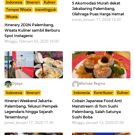
Indonesia
Itinerari
Kuliner
5 Akomodasi Murah dekat
Jakabaring Palembang,
Tempat Wisata
travelingyuk
Olahraga Puas Harga Hemat
Wisata
Jumat, Januari 17, 2020 19.30
Itinerary 2D2N Palembang,
Wisata Kuliner sambil Berburu
Spot Instagenic
Minggu, Februari 02, 2020 10.00
Diptya
Mariske Regina
Indonesia
Itinerari
Indonesia
Kontributor
Kuliner
Itinerari Weekend Jakarta-
Cobain Japanese Food Anti
Palembang, Telusuri Pempek
Mainstream di Tom Sushi
Legendaris hingga Sejarah
Palembang, Salah Satunya
Tersembunyi
Sushi Boba
Jumat, Januari 17, 2020 17.30
Minggu, Januari 12, 2020 07.00