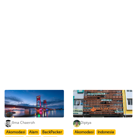
Ilma Chaeroh
Diptya
Akomodasi
Alam
BackPacker
Akomodasi
Indonesia