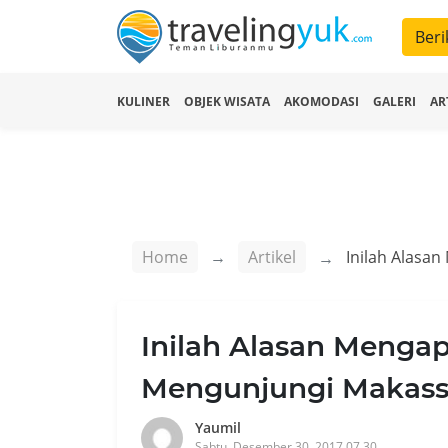
Beri
KULINER
OBJEK WISATA
AKOMODASI
GALERI
AR
Home
Artikel
Inilah Alasan Mengap
Mengunjungi Makass
Yaumil
Sabtu, Desember 30, 2017 07.30