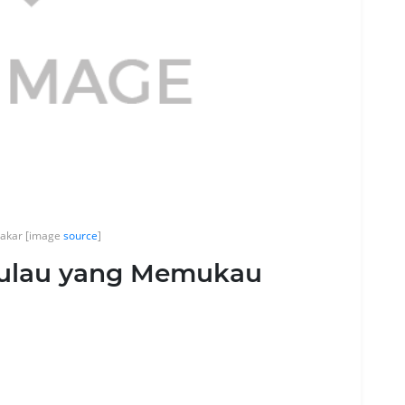
Bakar [image
source
]
Pulau yang Memukau