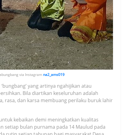
gabungbang via Instagram
na2_ams019
 ‘bungbang’ yang artinya ngahijikan atau
ihkan. Bila diartikan keseluruhan adalah
a, rasa, dan karsa membuang perilaku buruk lahir
untuk kebaikan demi meningkatkan kualitas
kan setiap bulan purnama pada 14 Maulud pada
da rutin setiap tahunan bagi masyarakat Desa