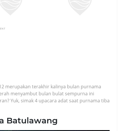
MENT
12 merupakan terakhir kalinya bulan purnama
aerah menyambut bulan bulat sempurna ini
ran? Yuk, simak 4 upacara adat saat purnama tiba
sa Batulawang