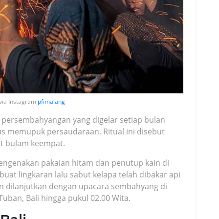
 via Instagram
pfimalang
 persembahyangan yang digelar setiap bulan
s memupuk persaudaraan. Ritual ini disebut
at bulam keempat.
ngenakan pakaian hitam dan penutup kain di
t lingkaran lalu sabut kelapa telah dibakar api
akan dilanjutkan dengan upacara sembahyang di
ban, Bali hingga pukul 02.00 Wita.