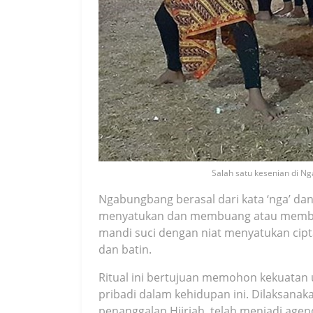
Salah satu kesenian di N
Ngabungbang berasal dari kata ‘nga’ dan
menyatukan dan membuang atau members
mandi suci dengan niat menyatukan cipt
dan batin.
Ritual ini bertujuan memohon kekuatan 
pribadi dalam kehidupan ini. Dilaksana
penanggalan Hijriah, telah menjadi agen