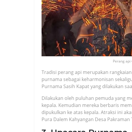
Perang api
Tradisi perang api merupakan rangkaian
purnama sebagai keharmonisan sekaligu
Purnama Sasih Kapat yang dilakukan sa
Dilakukan oleh puluhan pemuda yang me
kepala. Kemudian mereka berbaris membua
dipukulkan ke atas kepala. Atraksi ini 
Pura Dalem Kahyangan Desa Pakraman Tu