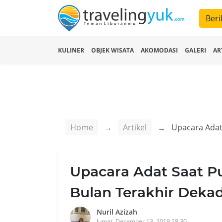
Beri
KULINER
OBJEK WISATA
AKOMODASI
GALERI
AR
Home
Artikel
Upacara Adat Saat Pu
Bulan Terakhir Dekad
Nuril Azizah
Jumat, Desember 13, 2019 18.30