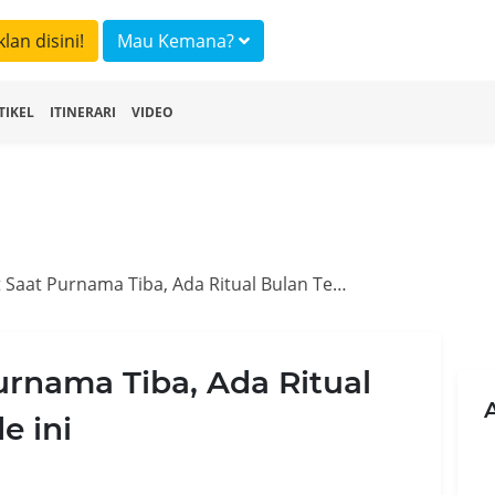
klan disini!
Mau Kemana?
TIKEL
ITINERARI
VIDEO
Upacara Adat Saat Purnama Tiba, Ada Ritual Bulan Terakhir Dekade ini
rnama Tiba, Ada Ritual
e ini