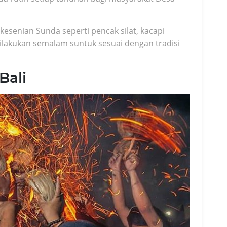
kesenian Sunda seperti pencak silat, kacapi
Dilakukan semalam suntuk sesuai dengan tradisi
Bali