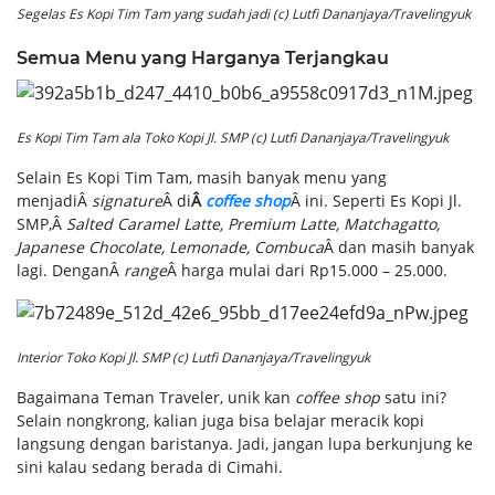
Segelas Es Kopi Tim Tam yang sudah jadi (c) Lutfi Dananjaya/Travelingyuk
Semua Menu yang Harganya Terjangkau
Es Kopi Tim Tam ala Toko Kopi Jl. SMP (c) Lutfi Dananjaya/Travelingyuk
Selain Es Kopi Tim Tam, masih banyak menu yang
menjadiÂ
signature
Â di
Â
coffee shop
Â ini. Seperti Es Kopi Jl.
SMP,Â
Salted Caramel Latte, Premium Latte, Matchagatto,
Japanese Chocolate, Lemonade, Combuca
Â dan masih banyak
lagi. DenganÂ
range
Â harga mulai dari Rp15.000 – 25.000.
Interior Toko Kopi Jl. SMP (c) Lutfi Dananjaya/Travelingyuk
Bagaimana Teman Traveler, unik kan
coffee shop
satu ini?
Selain nongkrong, kalian juga bisa belajar meracik kopi
langsung dengan baristanya. Jadi, jangan lupa berkunjung ke
sini kalau sedang berada di Cimahi.