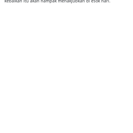
kebaikan itu akan nampak menakjubkan di esok hari.