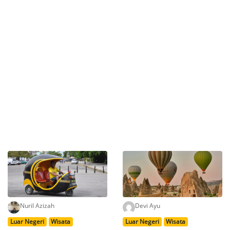
Nuril Azizah
Devi Ayu
Luar Negeri
Wisata
Luar Negeri
Wisata