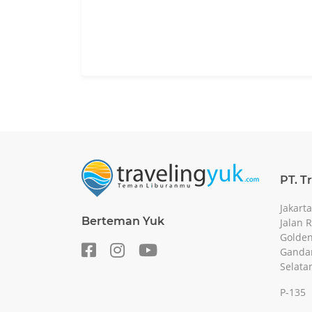
PT. T
Jakarta
Berteman Yuk
Jalan 
Golden
Gandar
Selata
P-135