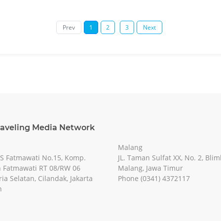
Prev
1
2
3
Next
raveling Media Network
Malang
RS Fatmawati No.15, Komp.
JL. Taman Sulfat XX, No. 2, Blim
 Fatmawati RT 08/RW 06
Malang, Jawa Timur
ia Selatan, Cilandak, Jakarta
Phone (0341) 4372117
n