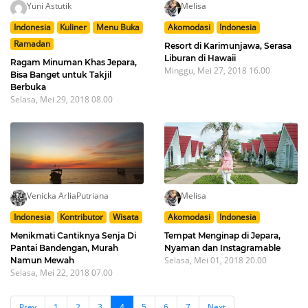
Yuni Astutik
Melisa
Indonesia
Kuliner
Menu Buka
Akomodasi
Indonesia
Ramadan
Resort di Karimunjawa, Serasa
Liburan di Hawaii
Ragam Minuman Khas Jepara,
Minggu, Mei 27, 2018 16.00
Bisa Banget untuk Takjil
Berbuka
Selasa, Mei 29, 2018 08.00
Venicka ArliaPutriana
Melisa
Indonesia
Kontributor
Wisata
Akomodasi
Indonesia
Menikmati Cantiknya Senja Di
Tempat Menginap di Jepara,
Pantai Bandengan, Murah
Nyaman dan Instagramable
Selasa, Mei 01, 2018 20.00
Namun Mewah
Selasa, Mei 22, 2018 07.00
Prev
1
2
3
4
5
6
7
Next