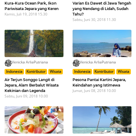
Kura-Kura Ocean Park, Ikon
Varian Es Dawet di Jawa Tengah
Pariwisata Jepara yang Keren
yang Nendang di Lidah, Sudah
Kamis, Juli 19, 2018 15.30
Tahu?
Sabtu, Juni 30, 2018 11.30
Venicka ArliaPutriana
Venicka ArliaPutriana
Indonesia
Kontributor
Wisata
Indonesia
Kontributor
Wisata
Air Terjun Songgo Langit di
Pesona Pantai Kartini Jepara,
Jepara, Alam Berbalut Wisata
Keindahan yang Istimewa
Jumat, Juni 08, 2018 10.00
Kekinian dan Legenda
Sabtu, Juni 09, 2018 10.00