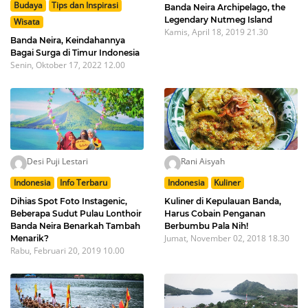
Budaya
Tips dan Inspirasi
Banda Neira Archipelago, the
Legendary Nutmeg Island
Wisata
Kamis, April 18, 2019 21.30
Banda Neira, Keindahannya
Bagai Surga di Timur Indonesia
Senin, Oktober 17, 2022 12.00
Desi Puji Lestari
Rani Aisyah
Indonesia
Info Terbaru
Indonesia
Kuliner
Dihias Spot Foto Instagenic,
Kuliner di Kepulauan Banda,
Beberapa Sudut Pulau Lonthoir
Harus Cobain Penganan
Banda Neira Benarkah Tambah
Berbumbu Pala Nih!
Jumat, November 02, 2018 18.30
Menarik?
Rabu, Februari 20, 2019 10.00