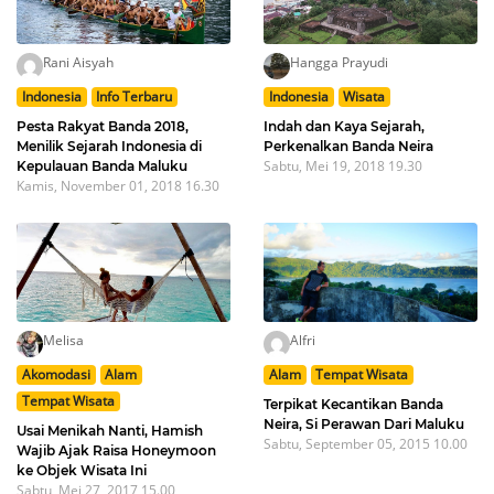
Rani Aisyah
Hangga Prayudi
Indonesia
Info Terbaru
Indonesia
Wisata
Pesta Rakyat Banda 2018,
Indah dan Kaya Sejarah,
Menilik Sejarah Indonesia di
Perkenalkan Banda Neira
Sabtu, Mei 19, 2018 19.30
Kepulauan Banda Maluku
Kamis, November 01, 2018 16.30
Melisa
Alfri
Akomodasi
Alam
Alam
Tempat Wisata
Tempat Wisata
Terpikat Kecantikan Banda
Neira, Si Perawan Dari Maluku
Usai Menikah Nanti, Hamish
Sabtu, September 05, 2015 10.00
Wajib Ajak Raisa Honeymoon
ke Objek Wisata Ini
Sabtu, Mei 27, 2017 15.00