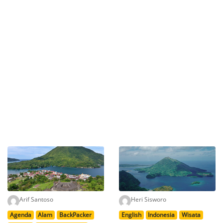
Arif Santoso
Heri Sisworo
Agenda
Alam
BackPacker
English
Indonesia
Wisata