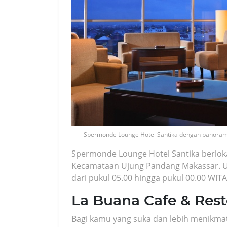
Spermonde Lounge Hotel Santika dengan panorama
Spermonde Lounge Hotel Santika berloka
Kecamataan Ujung Pandang Makassar. Un
dari pukul 05.00 hingga pukul 00.00 WITA
La Buana Cafe & Res
Bagi kamu yang suka dan lebih menikm