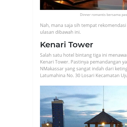
Dinner romantis bersama pas
Nah, mana saja sih tempat rekomendasi 
ulasan dibawah ini.
Kenari Tower
Salah satu hotel bintang tiga ini menawa
Kenari Tower. Pastinya pemandangan y
NMakassar yang sangat indah dari keting
Latumahina No. 30 Losari Kecamatan Uj