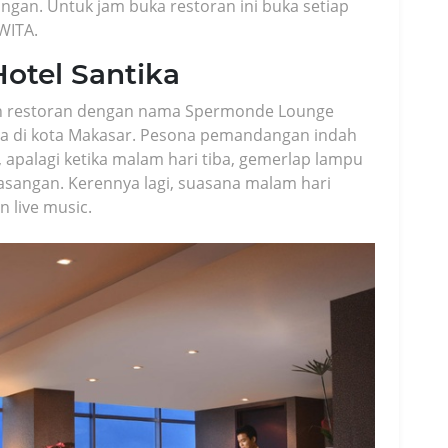
an. Untuk jam buka restoran ini buka setiap
 WITA.
otel Santika
an restoran dengan nama Spermonde Lounge
da di kota Makasar. Pesona pemandangan indah
 apalagi ketika malam hari tiba, gemerlap lampu
angan. Kerennya lagi, suasana malam hari
 live music.