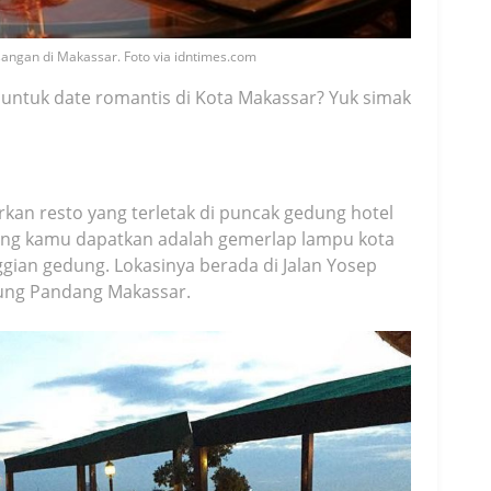
angan di Makassar. Foto via idntimes.com
untuk date romantis di Kota Makassar? Yuk simak
rkan resto yang terletak di puncak gedung hotel
ang kamu dapatkan adalah gemerlap lampu kota
gian gedung. Lokasinya berada di Jalan Yosep
ung Pandang Makassar.