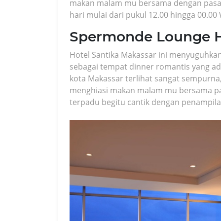
makan malam mu bersama dengan pasang
hari mulai dari pukul 12.00 hingga 00.00
Spermonde Lounge H
Hotel Santika Makassar ini menyuguhk
sebagai tempat dinner romantis yang a
kota Makassar terlihat sangat sempurna,
menghiasi makan malam mu bersama pas
terpadu begitu cantik dengan penampilan