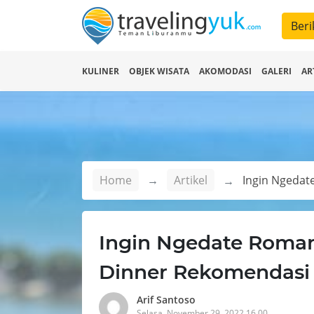
Beri
KULINER
OBJEK WISATA
AKOMODASI
GALERI
AR
Home
Artikel
Ingin Ngedate Roman
Dinner Rekomendasi 
Arif Santoso
Selasa, November 29, 2022 16.00