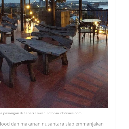
asangan di Kenari Tower. Foto via idntimes.com
n food dan makanan nusantara siap emmanjakan