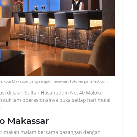
 kota Makassar yang sangat menawan. Foto via pinterest.com
si di Jalan Sultan Hasanuddin No. 40 Maloku
tuk jam operasionalnya buka setiap hari mulai
.
to Makassar
ati makan malam bersama pasangan dengan