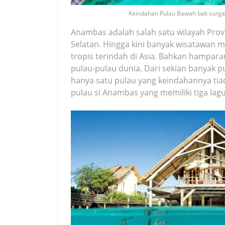
Keindahan Pulau Bawah bak surga 
Anambas adalah salah satu wilayah Provi
Selatan. Hingga kini banyak wisatawan
tropis terindah di Asia. Bahkan hampar
pulau-pulau dunia. Dari sekian banyak
hanya satu pulau yang keindahannya tiad
pulau si Anambas yang memiliki tiga lagu