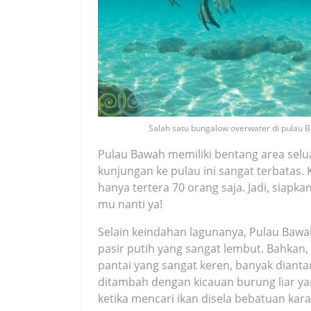
Salah satu bungalow overwater di pulau 
Pulau Bawah memiliki bentang area selu
kunjungan ke pulau ini sangat terbatas.
hanya tertera 70 orang saja. Jadi, siapk
mu nanti ya!
Selain keindahan lagunanya, Pulau Baw
pasir putih yang sangat lembut. Bahkan, p
pantai yang sangat keren, banyak diant
ditambah dengan kicauan burung liar y
ketika mencari ikan disela bebatuan kara