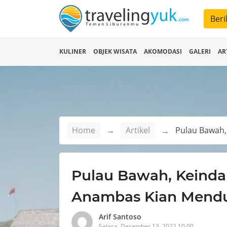
Beri
KULINER
OBJEK WISATA
AKOMODASI
GALERI
AR
Home
Artikel
Pulau Bawah, Keinda
Anambas Kian Mend
Arif Santoso
Selasa, Desember 13, 2022 10.00