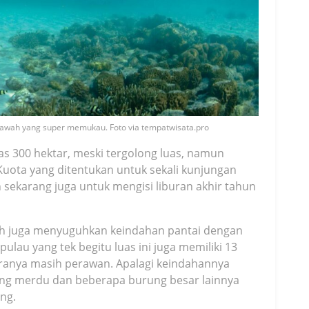
Bawah yang super memukau. Foto via tempatwisata.pro
as 300 hektar, meski tergolong luas, namun
 Kuota yang ditentukan untuk sekali kunjungan
an sekarang juga untuk mengisi liburan akhir tahun
ah juga menyuguhkan keindahan pantai dengan
ulau yang tek begitu luas ini juga memiliki 13
aranya masih perawan. Apalagi keindahannya
ang merdu dan beberapa burung besar lainnya
ng.