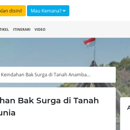
klan disini!
Mau Kemana?
TIKEL
ITINERARI
VIDEO
Pulau Bawah, Keindahan Bak Surga di Tanah Anambas Kian Mendunia
han Bak Surga di Tanah
unia