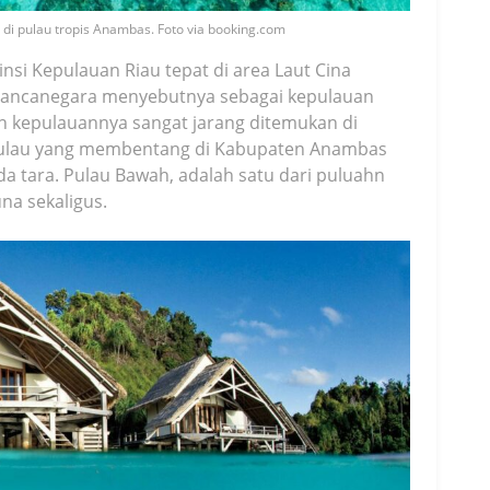
di pulau tropis Anambas. Foto via booking.com
nsi Kepulauan Riau tepat di area Laut Cina
 mancanegara menyebutnya sebagai kepulauan
an kepulauannya sangat jarang ditemukan di
 pulau yang membentang di Kabupaten Anambas
a tara. Pulau Bawah, adalah satu dari puluahn
na sekaligus.