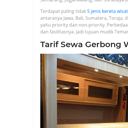
Terdapat paling tidak
5 jenis kereta wisa
antaranya Jawa, Bali, Sumatera, Toraja,
yaitu priority dan non-priority. Perbeda
dan fasilitasnya. Jadi tujuan mudik Tema
Tarif Sewa Gerbong 