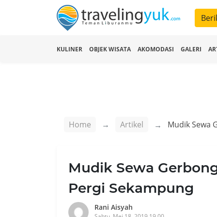
Beri
KULINER
OBJEK WISATA
AKOMODASI
GALERI
AR
Home
Artikel
Mudik Sewa Gerbong 
Pergi Sekampung
Rani Aisyah
Sabtu, Mei 18, 2019 19.00