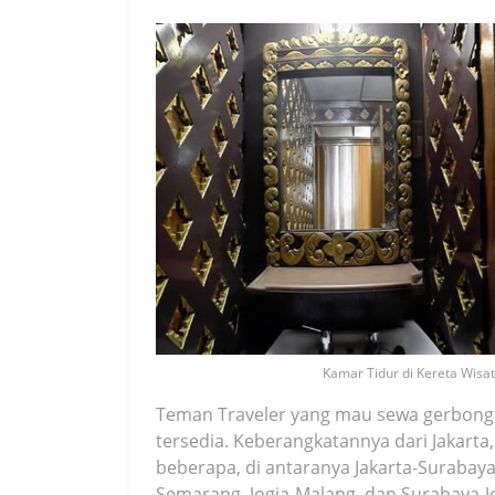
Kamar Tidur di Kereta Wisa
Teman Traveler yang mau sewa gerbong k
tersedia. Keberangkatannya dari Jakarta
beberapa, di antaranya Jakarta-Surabaya
Semarang, Jogja-Malang, dan Surabaya-Jo