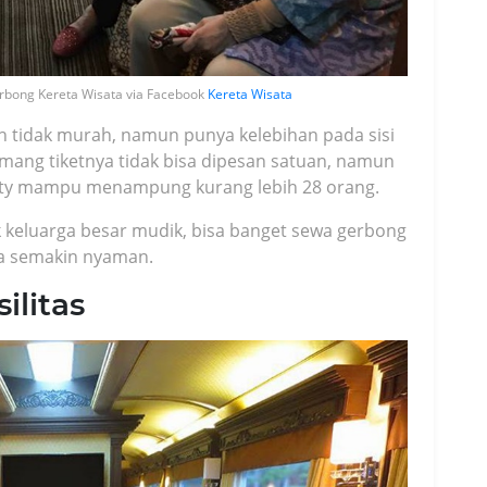
bong Kereta Wisata via Facebook
Kereta Wisata
 tidak murah, namun punya kelebihan pada sisi
ang tiketnya tidak bisa dipesan satuan, namun
ority mampu menampung kurang lebih 28 orang.
 keluarga besar mudik, bisa banget sewa gerbong
asa semakin nyaman.
ilitas