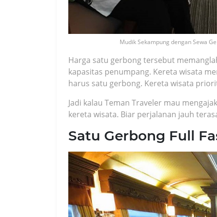
Mudik Sekampung dengan Sewa Ger
Harga satu gerbong tersebut memanglah
kapasitas penumpang. Kereta wisata mem
harus satu gerbong. Kereta wisata pri
Jadi kalau Teman Traveler mau mengajak
kereta wisata. Biar perjalanan jauh ter
Satu Gerbong Full Fas