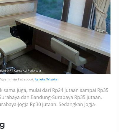
 Ngemil via Facebook
Kereta Wisata
ak sama juga, mulai dari Rp24 jutaan sampai Rp35
ta-Surabaya dan Bandung-Surabaya Rp35 jutaan,
rabaya-Jogja Rp30 jutaan. Sedangkan Jogja-
g