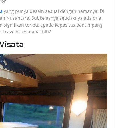
ta
yang punya desain sesuai dengan namanya. Di
 dan Nusantara. Subkelasnya setidaknya ada dua
an signifikan terletak pada kapasitas penumpang
n Traveler ke mana, nih?
Wisata