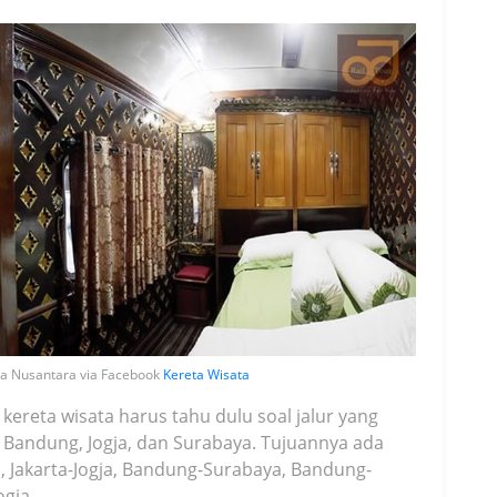
ta Nusantara via Facebook
Kereta Wisata
ereta wisata harus tahu dulu soal jalur yang
, Bandung, Jogja, dan Surabaya. Tujuannya ada
, Jakarta-Jogja, Bandung-Surabaya, Bandung-
gja.