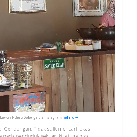
i Lawuh Ndeso Salatiga via Instagram
helmidkv
, Gendongan. Tidak sulit mencari lokasi
a pada penduduk sekitar, kita juga bisa