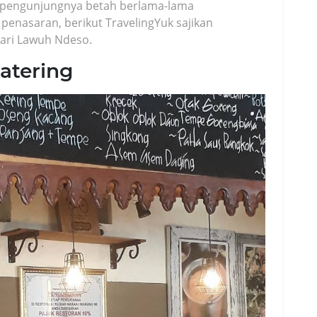
 pengunjungnya betah berlama-lama
enasaran, berikut TravelingYuk sajikan
dari Lawuh Ndeso.
atering