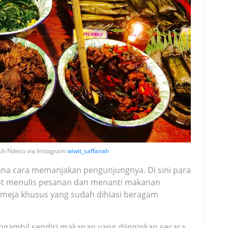
wuh Ndeso via Instagram
wiwit_saffanah
na cara memanjakan pengunjungnya. Di sini para
pot menulis pesanan dan menanti makanan
 meja khusus yang sudah dihiasi beragam
gambil sendiri makanan yang diinginkan secara