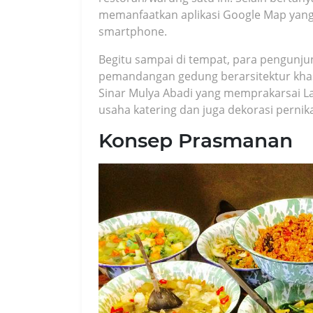
memanfaatkan aplikasi Google Map yang 
smartphone.
Begitu sampai di tempat, para pengunj
pemandangan gedung berarsitektur khas J
Sinar Mulya Abadi yang memprakarsai 
usaha katering dan juga dekorasi pernik
Konsep Prasmanan