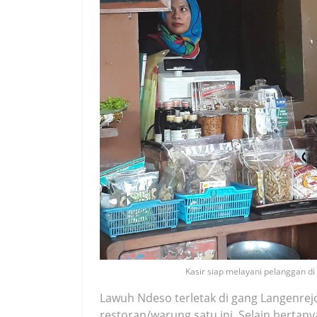
Kasir siap melayani pelanggan d
Lawuh Ndeso terletak di gang Langenrejo
restoran/warung satu ini. Selain bertany