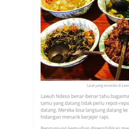
Lauk yang tersedia di La
Lawuh Ndeso benar-benar tahu bagaima
tamu yang datang tidak perlu repot-re
datang. Mereka bisa langsung datang ke
hidangan menarik berjejer rapi.
Pengunjung kemudian dipersilahkan men