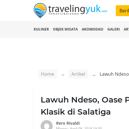
Beri
KULINER
OBJEK WISATA
AKOMODASI
GALERI
AR
Home
Artikel
Lawuh Ndeso, Oase 
Klasik di Salatiga
Rero Rivaldi
Minggu, April 08, 2018 19.00