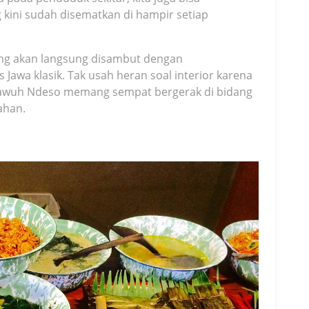
kini sudah disematkan di hampir setiap
ung akan langsung disambut dengan
awa klasik. Tak usah heran soal interior karena
Lawuh Ndeso memang sempat bergerak di bidang
ahan.