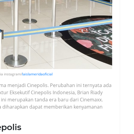
via instagram/
laislameridaoficial
ama menjadi Cinepolis. Perubahan ini ternyata ada
tur Eksekutif Cinepolis Indonesia, Brian Riady
ini merupakan tanda era baru dari Cinemaxx.
a diharapkan dapat memberikan kenyamanan
epolis