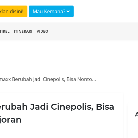
klan disini!
Mau Kemana?
TIKEL
ITINERARI
VIDEO
Bioskop Cinemaxx Berubah Jadi Cinepolis, Bisa Nonton Sambil Selonjoran
ubah Jadi Cinepolis, Bisa
joran