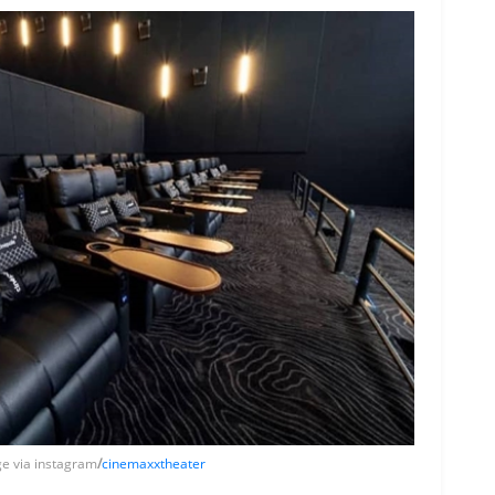
age via instagram
/
cinemaxxtheater