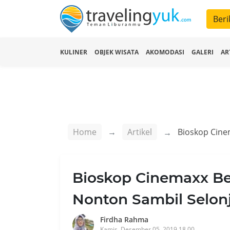
Beri
KULINER
OBJEK WISATA
AKOMODASI
GALERI
AR
Home
Artikel
Bioskop Cinemaxx Ber
Nonton Sambil Selon
Firdha Rahma
Kamis, Desember 05, 2019 18.00