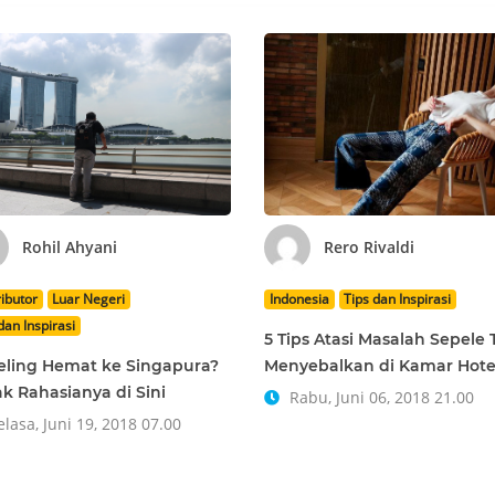
Rohil Ahyani
Rero Rivaldi
ibutor
Luar Negeri
Indonesia
Tips dan Inspirasi
dan Inspirasi
5 Tips Atasi Masalah Sepele 
eling Hemat ke Singapura?
Menyebalkan di Kamar Hote
k Rahasianya di Sini
Rabu, Juni 06, 2018 21.00
lasa, Juni 19, 2018 07.00