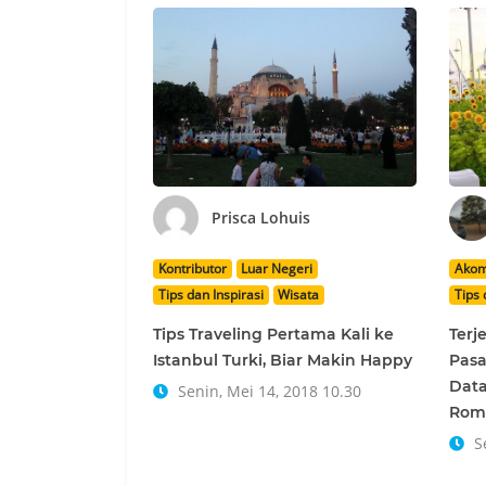
Prisca Lohuis
Kontributor
Luar Negeri
Akom
Tips dan Inspirasi
Wisata
Tips 
Tips Traveling Pertama Kali ke
Terj
Istanbul Turki, Biar Makin Happy
Pasa
Data
Senin, Mei 14, 2018 10.30
Roma
Se