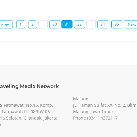
Prev
1
2
...
30
31
32
...
34
35
Next
raveling Media Network
Malang
RS Fatmawati No.15, Komp.
JL. Taman Sulfat XX, No. 2, Blim
 Fatmawati RT 08/RW 06
Malang, Jawa Timur
ia Selatan, Cilandak, Jakarta
Phone (0341) 4372117
n