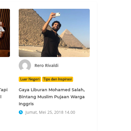
Rero Rivaldi
Luar Negeri
Tips dan Inspirasi
Tapi
Gaya Liburan Mohamed Salah,
l
Bintang Muslim Pujaan Warga
Inggris
Jumat, Mei 25, 2018 14.00