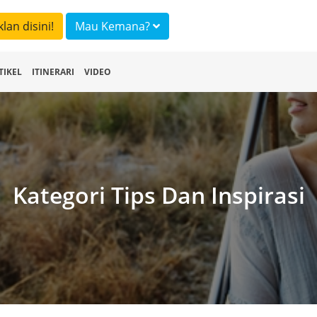
klan disini!
Mau Kemana?
TIKEL
ITINERARI
VIDEO
Kategori Tips Dan Inspirasi