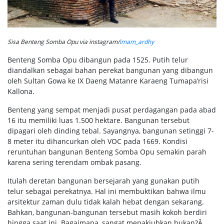
Sisa Benteng Somba Opu via instagram/
imam_ardhy
Benteng Somba Opu dibangun pada 1525. Putih telur
diandalkan sebagai bahan perekat bangunan yang dibangun
oleh Sultan Gowa ke IX Daeng Matanre Karaeng Tumapa’risi
Kallona.
Benteng yang sempat menjadi pusat perdagangan pada abad
16 itu memiliki luas 1.500 hektare. Bangunan tersebut
dipagari oleh dinding tebal. Sayangnya, bangunan setinggi 7-
8 meter itu dihancurkan oleh VOC pada 1669. Kondisi
reruntuhan bangunan Benteng Somba Opu semakin parah
karena sering terendam ombak pasang.
Itulah deretan bangunan bersejarah yang gunakan putih
telur sebagai perekatnya. Hal ini membuktikan bahwa ilmu
arsitektur zaman dulu tidak kalah hebat dengan sekarang.
Bahkan, bangunan-bangunan tersebut masih kokoh berdiri
hingga saat ini. Bagaimana, sangat menakjubkan bukan?Â