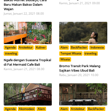
Bakso Mumet Sidoarjo, Cara
Kamis, Januari 21, 2021 09.00
Baru Makan Bakso Dalam
Wajan
Jumat, Januari 22, 2021 08.00
Agenda
Arsitektur
Kuliner
Alam
BackPacker
Indonesia
traveling
Tempat Wisata
traveling
Wisata
Ngafe dengan Suasana Tropikal
di Fat Mermaid Cafe Bali
Bromo Transit Park Malang
Kamis, Januari 21, 2021 08.00
Sajikan Vibes Ubud Bali
Rabu, Januari 20, 2021 10.00
Agenda
Akomodasi
Alam
Alam
Arsitektur
BackPacker