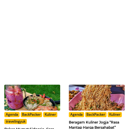
Agenda
BackPacker
Kuliner
Agenda
BackPacker
Kuliner
travelingyuk
Beragam Kuliner Jogja “Rasa
Mantap Harga Bersahabat”