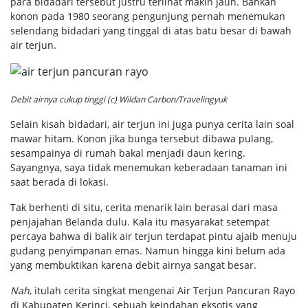
para bidadari tersebut justru terlihat makin jauh. Bahkan
konon pada 1980 seorang pengunjung pernah menemukan
selendang bidadari yang tinggal di atas batu besar di bawah
air terjun.
Debit airnya cukup tinggi (c) Wildan Carbon/Travelingyuk
Selain kisah bidadari, air terjun ini juga punya cerita lain soal
mawar hitam. Konon jika bunga tersebut dibawa pulang,
sesampainya di rumah bakal menjadi daun kering.
Sayangnya, saya tidak menemukan keberadaan tanaman ini
saat berada di lokasi.
Tak berhenti di situ, cerita menarik lain berasal dari masa
penjajahan Belanda dulu. Kala itu masyarakat setempat
percaya bahwa di balik air terjun terdapat pintu ajaib menuju
gudang penyimpanan emas. Namun hingga kini belum ada
yang membuktikan karena debit airnya sangat besar.
Nah
, itulah cerita singkat mengenai Air Terjun Pancuran Rayo
di Kabupaten Kerinci, sebuah keindahan eksotis yang