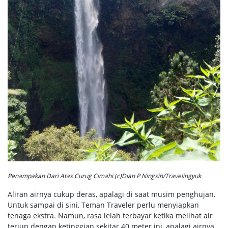
Penampakan Dari Atas Curug Cimahi (c)Dian P Ningsih/Travelingyuk
Aliran airnya cukup deras, apalagi di saat musim penghujan.
Untuk sampai di sini, Teman Traveler perlu menyiapkan
tenaga ekstra. Namun, rasa lelah terbayar ketika melihat air
terjun dengan ketinggian sekitar 40 meter ini, apalagi airnya