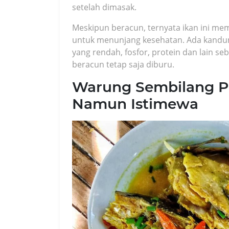
setelah dimasak.
Meskipun beracun, ternyata ikan ini me
untuk menunjang kesehatan. Ada kandu
yang rendah, fosfor, protein dan lain seb
beracun tetap saja diburu.
Warung Sembilang P
Namun Istimewa