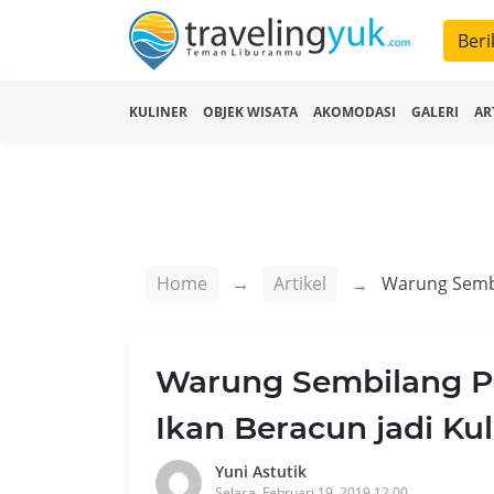
Beri
KULINER
OBJEK WISATA
AKOMODASI
GALERI
AR
Home
Artikel
Warung Sembilang Pa
Ikan Beracun jadi Ku
Yuni Astutik
Selasa, Februari 19, 2019 12.00