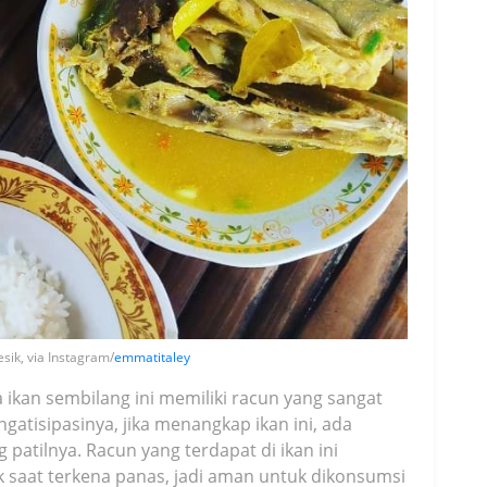
sik, via Instagram/
emmatitaley
 ikan sembilang ini memiliki racun yang sangat
gatisipasinya, jika menangkap ikan ini, ada
patilnya. Racun yang terdapat di ikan ini
ak saat terkena panas, jadi aman untuk dikonsumsi