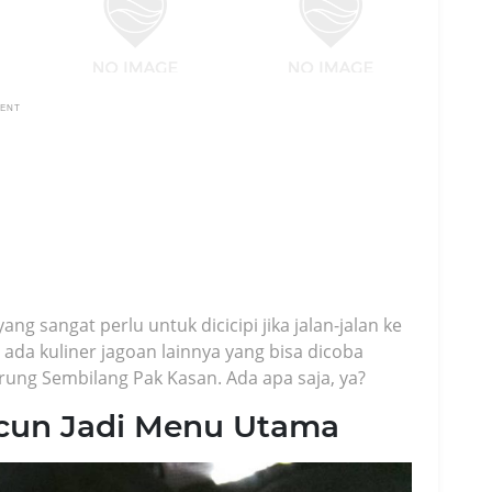
MENT
g sangat perlu untuk dicicipi jika jalan-jalan ke
h ada kuliner jagoan lainnya yang bisa dicoba
rung Sembilang Pak Kasan. Ada apa saja, ya?
acun Jadi Menu Utama