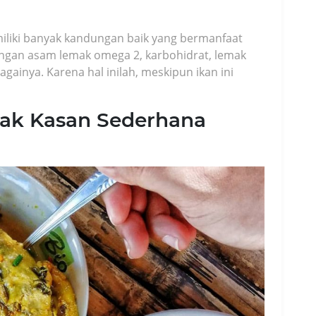
miliki banyak kandungan baik yang bermanfaat
ngan asam lemak omega 2, karbohidrat, lemak
againya. Karena hal inilah, meskipun ikan ini
ak Kasan Sederhana