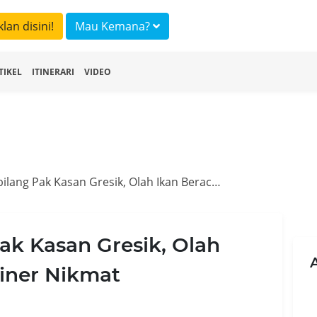
klan disini!
Mau Kemana?
TIKEL
ITINERARI
VIDEO
Warung Sembilang Pak Kasan Gresik, Olah Ikan Beracun jadi Kuliner Nikmat
k Kasan Gresik, Olah
liner Nikmat