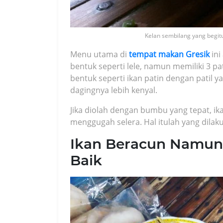
Kelan sembilang yang begit
Menu utama di
tempat makan Gresik
ini
bentuk seperti lele, namun memiliki 3 pa
bentuk seperti ikan patin dengan patil 
dagingnya lebih kenyal.
Jika diolah dengan bumbu yang tepat, ik
menggugah selera. Hal itulah yang dila
Ikan Beracun Namun 
Baik