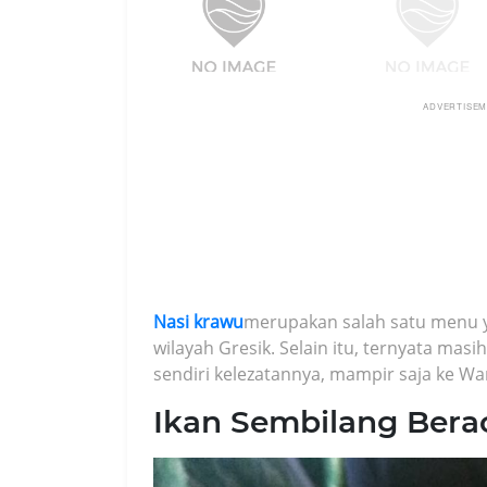
ADVERTISE
Nasi krawu
merupakan salah satu menu yan
wilayah Gresik. Selain itu, ternyata masi
sendiri kelezatannya, mampir saja ke Wa
Ikan Sembilang Ber