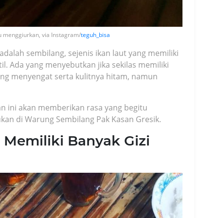
u menggiurkan, via Instagram/
teguh_bisa
 adalah sembilang, sejenis ikan laut yang memiliki
til. Ada yang menyebutkan jika sekilas memiliki
yang menyengat serta kulitnya hitam, namun
an ini akan memberikan rasa yang begitu
kukan di Warung Sembilang Pak Kasan Gresik.
Memiliki Banyak Gizi