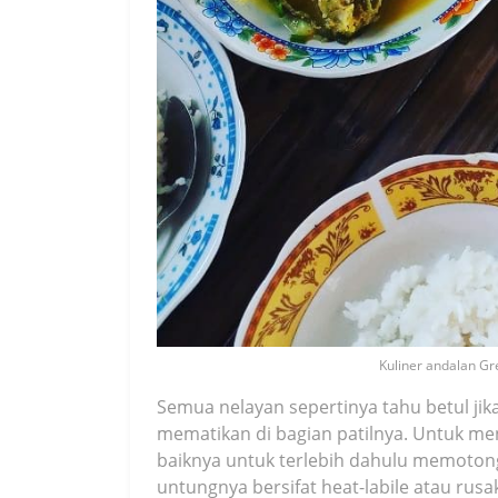
Kuliner andalan Gre
Semua nelayan sepertinya tahu betul jika
mematikan di bagian patilnya. Untuk men
baiknya untuk terlebih dahulu memotong 
untungnya bersifat heat-labile atau rus