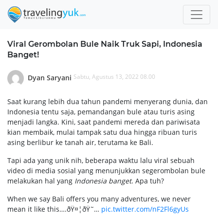
Viral Gerombolan Bule Naik Truk Sapi, Indonesia
Banget!
Sabtu, Agustus 13, 2022 08.00
Dyan Saryani
Saat kurang lebih dua tahun pandemi menyerang dunia, dan
Indonesia tentu saja, pemandangan bule atau turis asing
menjadi langka. Kini, saat pandemi mereda dan pariwisata
kian membaik, mulai tampak satu dua hingga ribuan turis
asing berlibur ke tanah air, terutama ke Bali.
Tapi ada yang unik nih, beberapa waktu lalu viral sebuah
video di media sosial yang menunjukkan segerombolan bule
melakukan hal yang
Indonesia banget
. Apa tuh?
When we say Bali offers you many adventures, we never
mean it like this….ðŸ¤¦ðŸ˜…
pic.twitter.com/nF2Fl6gyUs