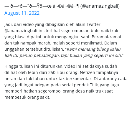
— ð—•ð—”ð—Ÿð—œ á¬©á¬®á¬¶ (@anamazingbali)
August 11, 2022
Jadi, dari video yang dibagikan oleh akun Twitter
@anamazingbali ini, terlihat segerombolan bule naik truk
yang biasa dipakai untuk mengangkut sapi. Beramai-ramai
dan tak nampak marah, malah seperti menikmati. Dalam
unggahan tersebut dituliskan, “
Kami memang bilang kalau
Bali itu penuh petualangan, tapi bukan yang seperti ini sih
.”
Hingga tulisan ini diturunkan, video ini setidaknya sudah
dilihat oleh lebih dari 250 ribu orang. Netizen tampaknya
heran dan tak tahan untuk tak berkomentar. Di antaranya ada
yang jadi ingat adegan pada serial pendek Tilik, yang juga
memperlihatkan segerombol orang desa naik truk saat
membesuk orang sakit.