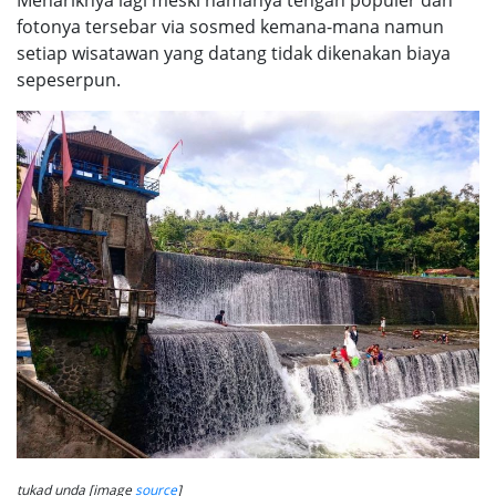
Menariknya lagi meski namanya tengah populer dan
fotonya tersebar via sosmed kemana-mana namun
setiap wisatawan yang datang tidak dikenakan biaya
sepeserpun.
tukad unda [image
source
]