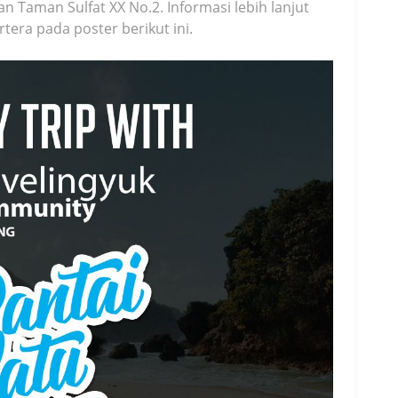
an Taman Sulfat XX No.2. Informasi lebih lanjut
tera pada poster berikut ini.