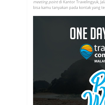
meeting point
di Kantor Travelingyuk, Jal
bisa kamu tanyakan pada kontak yang ter