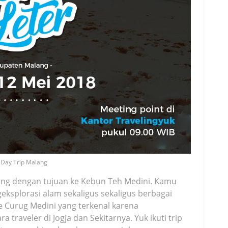
Day Trip Malang
ang dengan tujuan ke Kebun Teh Medini. Kamu
geksplorasi alam sekaligus sekaligus berbagai
e Curug Medini yang terkenal karena
 traveler di Jogja dan Sekitarnya. Yuk ikuti trip