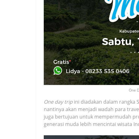
One D
One day trip
ini diadakan dalam rangka 
nantinya akan menjadi wadah para travele
juga bertujuan untuk mempermudah pro
generasi muda lebih mencintai wisata In