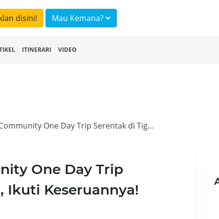
klan disini!
Mau Kemana?
TIKEL
ITINERARI
VIDEO
Travelingyuk Community One Day Trip Serentak di Tiga Kota, Ikuti Keseruannya!
ity One Day Trip
, Ikuti Keseruannya!