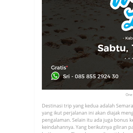
One 
Destinasi trip yang kedua adalah Semar
yang ikut perjalanan ini akan diajak men
pengalaman. Selain itu ada juga bonus k
keindahannya. Yang berikutnya giliran para