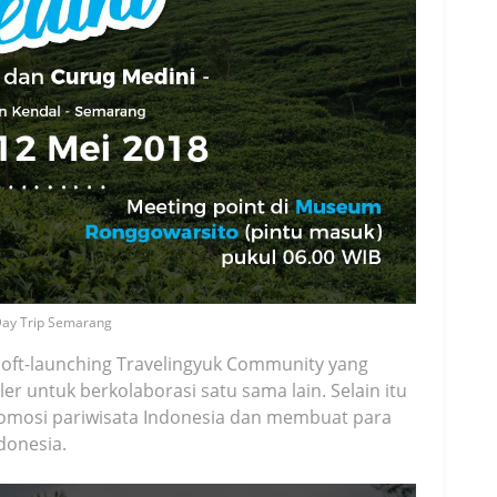
ay Trip Semarang
Soft-launching Travelingyuk Community yang
r untuk berkolaborasi satu sama lain. Selain itu
mosi pariwisata Indonesia dan membuat para
donesia.