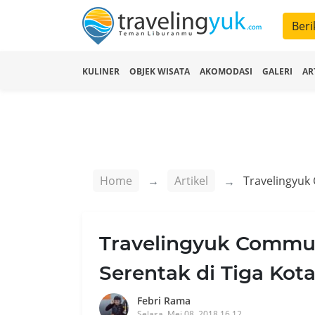
Beri
KULINER
OBJEK WISATA
AKOMODASI
GALERI
AR
Home
Artikel
Travelingyuk Commun
Serentak di Tiga Kota
Febri Rama
Selasa, Mei 08, 2018 16.12