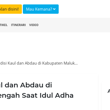
klan disini!
Mau Kemana?
TIKEL
ITINERARI
VIDEO
Mengenal Tradisi Kaul dan Abdau di Kabupaten Maluku Tengah Saat Idul Adha
l dan Abdau di
ngah Saat Idul Adha