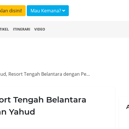
klan disini!
Mau Kemana?
TIKEL
ITINERARI
VIDEO
The Lokha Ubud, Resort Tengah Belantara dengan Pemandangan Yahud
ort Tengah Belantara
n Yahud