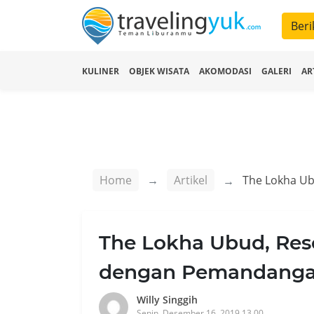
Beri
KULINER
OBJEK WISATA
AKOMODASI
GALERI
AR
Home
Artikel
The Lokha Ubud, Res
dengan Pemandanga
Willy Singgih
Senin, Desember 16, 2019 13.00