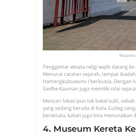
Masjid Ka
Penggemar wisata religi wajib datang ke m
Menurut catatan sejarah, tempat ibadah i
Hamengkubuwono I berkuasa. Dengan lua
Gedhe Kauman juga memiliki nilai sejarah
Mencari lokasi pun tak bakal sulit, seba
yang sedang berada di Kota Gudeg sangat
berwisata, kalian juga bisa menunaikan i
4. Museum Kereta K