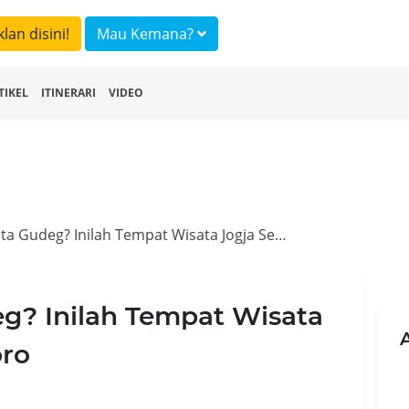
klan disini!
Mau Kemana?
TIKEL
ITINERARI
VIDEO
Liburan ke Kota Gudeg? Inilah Tempat Wisata Jogja Sekitar Malioboro
eg? Inilah Tempat Wisata
oro