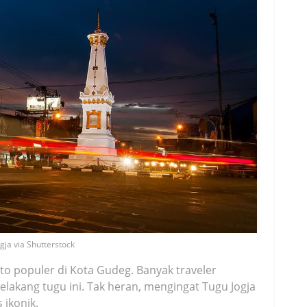
gja via Shutterstock
to populer di Kota Gudeg. Banyak traveler
elakang tugu ini. Tak heran, mengingat Tugu Jogja
 ikonik.