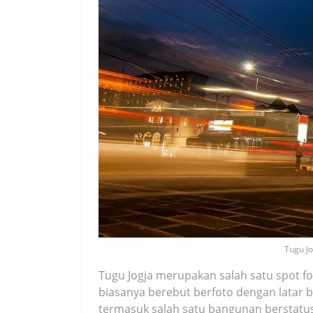
Tugu Jo
Tugu Jogja merupakan salah satu spot fo
biasanya berebut berfoto dengan latar b
termasuk salah satu bangunan berstatus