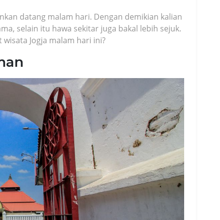
nkan datang malam hari. Dengan demikian kalian
ma, selain itu hawa sekitar juga bakal lebih sejuk.
wisata Jogja malam hari ini?
man