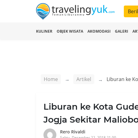
Beri
KULINER
OBJEK WISATA
AKOMODASI
GALERI
AR
Home
Artikel
Liburan ke Kota Gud
Jogja Sekitar Maliob
Rero Rivaldi
Sabtu, Desember 22, 2018 21.00