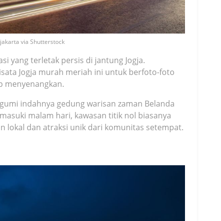
gjakarta via Shutterstock
i yang terletak persis di jantung Jogja.
ata Jogja murah meriah ini untuk berfoto-foto
up menyenangkan.
agumi indahnya gedung warisan zaman Belanda
emasuki malam hari, kawasan titik nol biasanya
 lokal dan atraksi unik dari komunitas setempat.