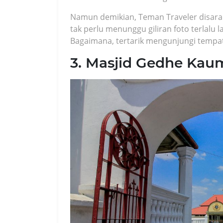
Namun demikian, Teman Traveler disara
tak perlu menunggu giliran foto terlalu la
Bagaimana, tertarik mengunjungi tempat 
3. Masjid Gedhe Kau