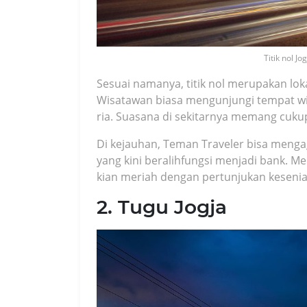
Titik nol Jo
Sesuai namanya, titik nol merupakan lokas
Wisatawan biasa mengunjungi tempat wis
ria. Suasana di sekitarnya memang cuk
Di kejauhan, Teman Traveler bisa meng
yang kini beralihfungsi menjadi bank. M
kian meriah dengan pertunjukan kesenian
2. Tugu Jogja