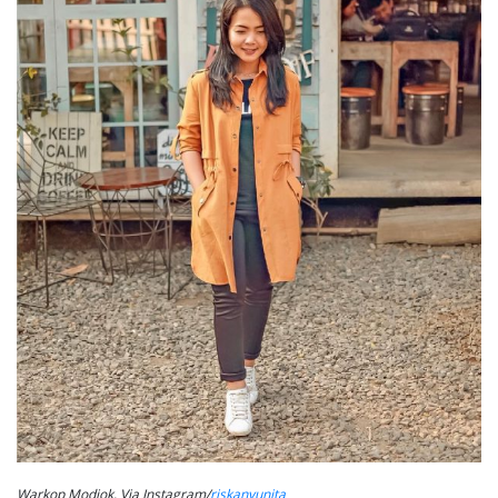
Warkop Modjok, Via Instagram/
riskanyunita