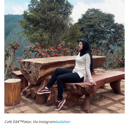
Cafe Dâ€™Pakar, Via Instagram/
auliahan