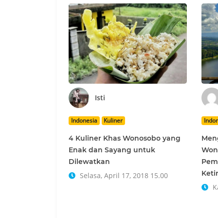
Isti
Indonesia
Kuliner
Indo
4 Kuliner Khas Wonosobo yang
Men
Enak dan Sayang untuk
Wono
Dilewatkan
Pem
Keti
Selasa, April 17, 2018 15.00
Ka