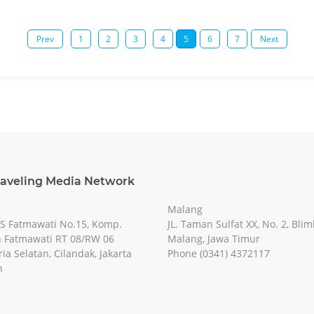
Prev
1
2
3
4
5
6
7
Next
raveling Media Network
Malang
RS Fatmawati No.15, Komp.
JL. Taman Sulfat XX, No. 2, Blim
 Fatmawati RT 08/RW 06
Malang, Jawa Timur
ia Selatan, Cilandak, Jakarta
Phone (0341) 4372117
n