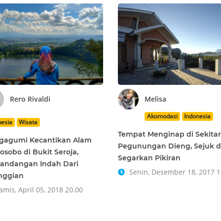
Rero Rivaldi
Melisa
Akomodasi
Indonesia
nesia
Wisata
Tempat Menginap di Sekitar
gagumi Kecantikan Alam
Pegunungan Dieng, Sejuk 
sobo di Bukit Seroja,
Segarkan Pikiran
andangan Indah Dari
Senin, Desember 18, 2017 1
nggian
mis, April 05, 2018 20.00