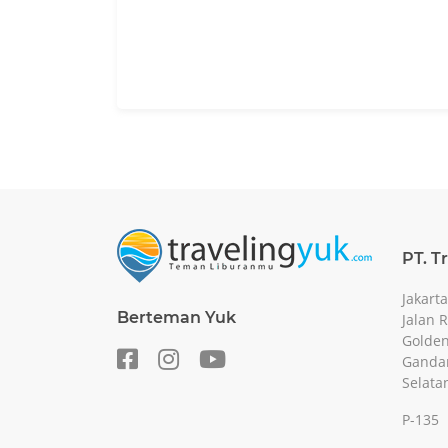
PT. T
Jakarta
Berteman Yuk
Jalan 
Golden
Gandar
Selata
P-135