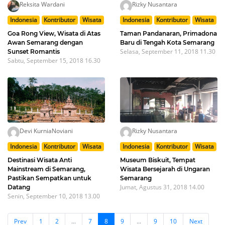
Reksita Wardani
Rizky Nusantara
Indonesia
Kontributor
Wisata
Indonesia
Kontributor
Wisata
Goa Rong View, Wisata di Atas
Taman Pandanaran, Primadona
Awan Semarang dengan
Baru di Tengah Kota Semarang
Selasa, September 11, 2018 11.30
Sunset Romantis
Sabtu, September 15, 2018 16.30
Devi KurniaNoviani
Rizky Nusantara
Indonesia
Kontributor
Wisata
Indonesia
Kontributor
Wisata
Destinasi Wisata Anti
Museum Biskuit, Tempat
Mainstream di Semarang,
Wisata Bersejarah di Ungaran
Pastikan Sempatkan untuk
Semarang
Jumat, Agustus 31, 2018 14.00
Datang
Senin, September 10, 2018 13.00
Prev
1
2
...
7
8
9
...
9
10
Next