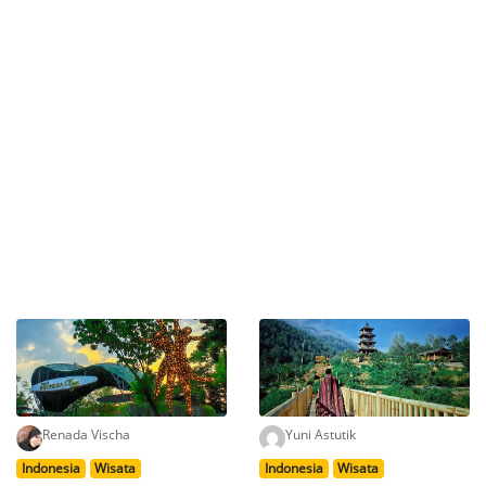
Renada Vischa
Yuni Astutik
Indonesia
Wisata
Indonesia
Wisata