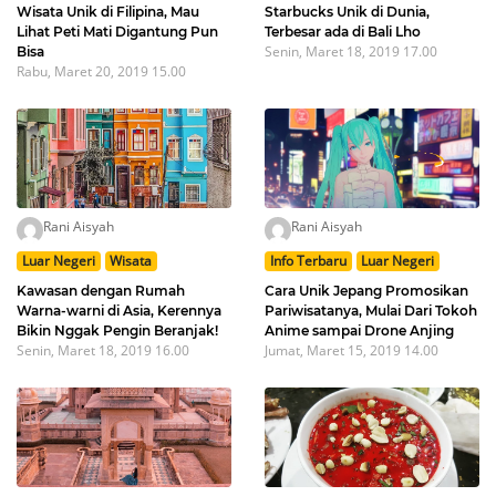
Wisata Unik di Filipina, Mau
Starbucks Unik di Dunia,
Lihat Peti Mati Digantung Pun
Terbesar ada di Bali Lho
Senin, Maret 18, 2019 17.00
Bisa
Rabu, Maret 20, 2019 15.00
Rani Aisyah
Rani Aisyah
Luar Negeri
Wisata
Info Terbaru
Luar Negeri
Kawasan dengan Rumah
Cara Unik Jepang Promosikan
Warna-warni di Asia, Kerennya
Pariwisatanya, Mulai Dari Tokoh
Bikin Nggak Pengin Beranjak!
Anime sampai Drone Anjing
Senin, Maret 18, 2019 16.00
Jumat, Maret 15, 2019 14.00