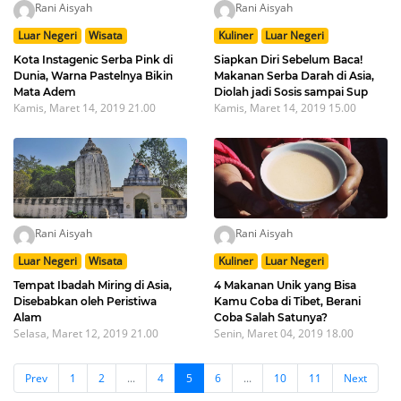
Rani Aisyah
Rani Aisyah
Luar Negeri
Wisata
Kuliner
Luar Negeri
Kota Instagenic Serba Pink di
Siapkan Diri Sebelum Baca!
Dunia, Warna Pastelnya Bikin
Makanan Serba Darah di Asia,
Mata Adem
Diolah jadi Sosis sampai Sup
Kamis, Maret 14, 2019 21.00
Kamis, Maret 14, 2019 15.00
Rani Aisyah
Rani Aisyah
Luar Negeri
Wisata
Kuliner
Luar Negeri
Tempat Ibadah Miring di Asia,
4 Makanan Unik yang Bisa
Disebabkan oleh Peristiwa
Kamu Coba di Tibet, Berani
Alam
Coba Salah Satunya?
Selasa, Maret 12, 2019 21.00
Senin, Maret 04, 2019 18.00
Prev
1
2
...
4
5
6
...
10
11
Next