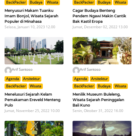
BackPacker
Budaya
Wisata
BackPacker
Budaya
Wisata
Menyusuri Makam Tuanku
Cagar Budaya Benteng
Imam Bonjol, Wisata Sejarah
Pendem Ngawi Makin Cantik
Populer di Minahasa
Bak Kastil Eropa
Selasa, Januari 10, 2023 12.00
Jumat, Desember 02, 2022 13.00
Arif Santoso
Arif Santoso
Agenda
Arsitektur
Agenda
Arsitektur
BackPacker
Wisata
BackPacker
Budaya
Wisata
Menelusuri Sejarah Kelam
Menilik Museum Buleleng,
Pemakaman Ereveld Menteng
Wisata Sejarah Peninggalan
Pulo
Bali Kuno
Jumat, November 25, 2022 10.00
Senin, Oktober 31, 2022 16.00