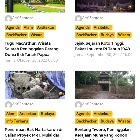
Arif Santoso
Arif Santoso
Agenda
Alam
Arsitektur
Agenda
Arsitektur
BackPacker
Wisata
BackPacker
Budaya
Wisata
Tugu MacArthur, Wisata
Jejak Sejarah Koto Tinggi,
Sejarah Peninggalan Perang
Bekas Ibukota RI Tahun 1948
Jumat, September 30, 2022 16.00
Dunia II di Tanah Papua
Kamis, Oktober 20, 2022 08.00
Arif Santoso
Arif Santoso
Alam
Arsitektur
Budaya
Agenda
Arsitektur
Info Terbaru
BackPacker
Budaya
Wisata
Penemuan Bak Harta karun di
Benteng Tiworo, Peninggalan
Galian Proyek MRT, Mulai dari
Kerajaan Muna yang Konon