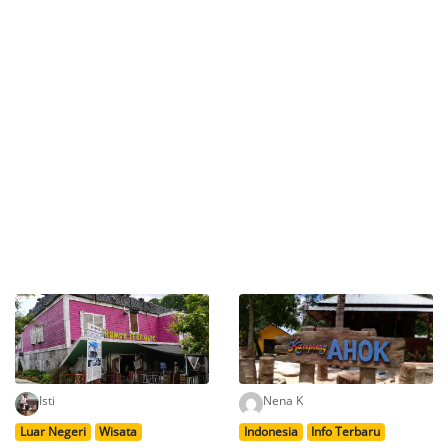
Isti
Nena K
Luar Negeri
Wisata
Indonesia
Info Terbaru