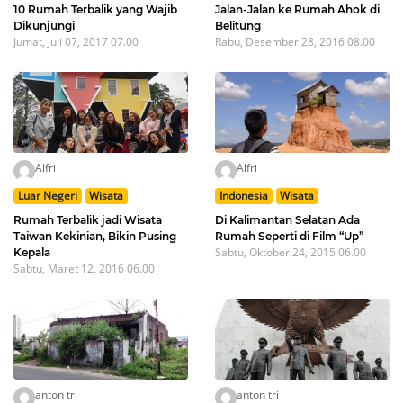
10 Rumah Terbalik yang Wajib
Jalan-Jalan ke Rumah Ahok di
Dikunjungi
Belitung
Jumat, Juli 07, 2017 07.00
Rabu, Desember 28, 2016 08.00
Alfri
Alfri
Luar Negeri
Wisata
Indonesia
Wisata
Rumah Terbalik jadi Wisata
Di Kalimantan Selatan Ada
Taiwan Kekinian, Bikin Pusing
Rumah Seperti di Film “Up”
Sabtu, Oktober 24, 2015 06.00
Kepala
Sabtu, Maret 12, 2016 06.00
anton tri
anton tri