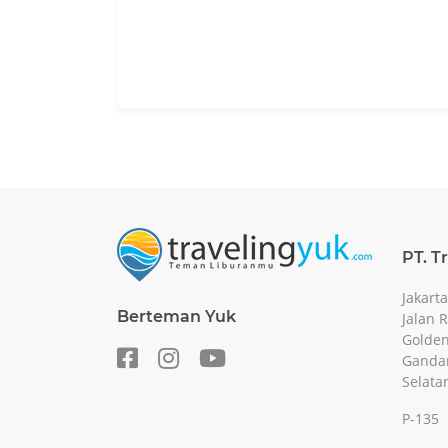
PT. T
Jakarta
Berteman Yuk
Jalan 
Golden
Gandar
Selata
P-135