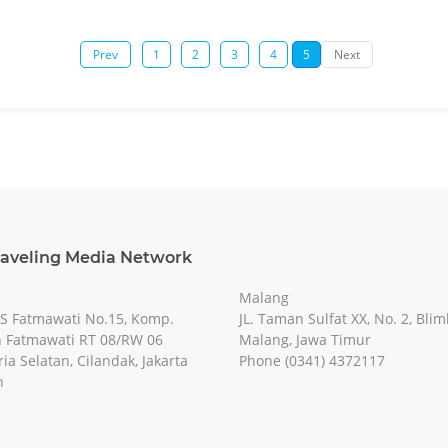
Prev
1
2
3
4
5
Next
raveling Media Network
Malang
RS Fatmawati No.15, Komp.
JL. Taman Sulfat XX, No. 2, Blim
 Fatmawati RT 08/RW 06
Malang, Jawa Timur
ia Selatan, Cilandak, Jakarta
Phone (0341) 4372117
n