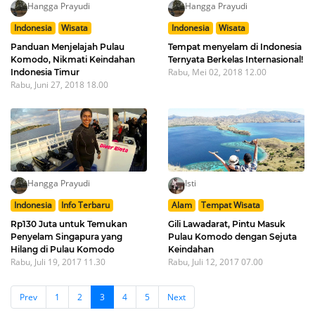
Hangga Prayudi
Hangga Prayudi
Indonesia
Wisata
Indonesia
Wisata
Panduan Menjelajah Pulau
Tempat menyelam di Indonesia
Komodo, Nikmati Keindahan
Ternyata Berkelas Internasional!
Rabu, Mei 02, 2018 12.00
Indonesia Timur
Rabu, Juni 27, 2018 18.00
Hangga Prayudi
Isti
Indonesia
Info Terbaru
Alam
Tempat Wisata
Rp130 Juta untuk Temukan
Gili Lawadarat, Pintu Masuk
Penyelam Singapura yang
Pulau Komodo dengan Sejuta
Hilang di Pulau Komodo
Keindahan
Rabu, Juli 19, 2017 11.30
Rabu, Juli 12, 2017 07.00
Prev
1
2
3
4
5
Next