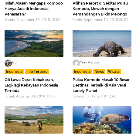
Inilah Alasan Mengapa Komodo
Pilihan Resort di Sekitar Pulau
Hanya Ada di Indonesia,
Komodo, Mewah dengan
Penasaran?
Pemandangan Bikin Melongo
Kamis, November 15, 2018 18.00
Senin, September 10, 2018 20.00
Isti
Yuni Astutik
Indonesia
Info Terbaru
Indonesia
News
Wisata
Gili Lawa Darat Kebakaran,
Pulau Komodo Masuk 10 Besar
Lagi-lagi Kekayaan Indonesia
Destinasi Terbaik di Asia Versi
Ternoda
Lonely Planet
Jumat, Agustus 03, 2018 11.30
Selasa, Juli 17, 2018 12.42