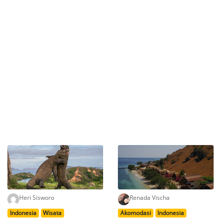
Heri Sisworo
Renada Vischa
Indonesia
Wisata
Akomodasi
Indonesia