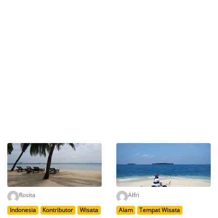
Rosita
Alfri
Indonesia
Kontributor
Wisata
Alam
Tempat Wisata