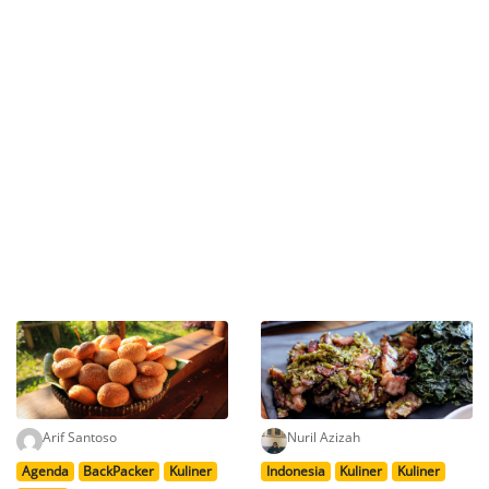
Arif Santoso
Nuril Azizah
Agenda
BackPacker
Kuliner
Indonesia
Kuliner
Kuliner