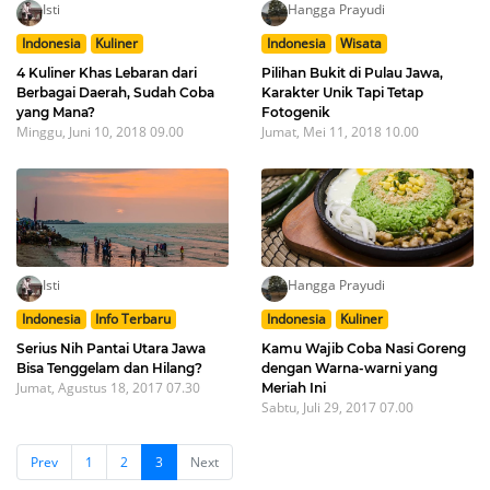
Isti
Hangga Prayudi
Indonesia
Kuliner
Indonesia
Wisata
4 Kuliner Khas Lebaran dari
Pilihan Bukit di Pulau Jawa,
Berbagai Daerah, Sudah Coba
Karakter Unik Tapi Tetap
yang Mana?
Fotogenik
Minggu, Juni 10, 2018 09.00
Jumat, Mei 11, 2018 10.00
Isti
Hangga Prayudi
Indonesia
Info Terbaru
Indonesia
Kuliner
Serius Nih Pantai Utara Jawa
Kamu Wajib Coba Nasi Goreng
Bisa Tenggelam dan Hilang?
dengan Warna-warni yang
Jumat, Agustus 18, 2017 07.30
Meriah Ini
Sabtu, Juli 29, 2017 07.00
Prev
1
2
3
Next