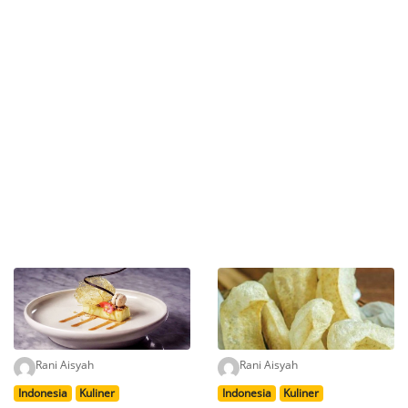
Rani Aisyah
Rani Aisyah
Indonesia
Kuliner
Indonesia
Kuliner