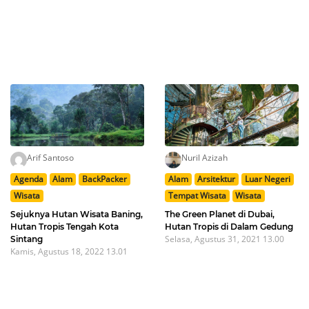
Arif Santoso
Nuril Azizah
Agenda
Alam
BackPacker
Alam
Arsitektur
Luar Negeri
Wisata
Tempat Wisata
Wisata
Sejuknya Hutan Wisata Baning,
The Green Planet di Dubai,
Hutan Tropis Tengah Kota
Hutan Tropis di Dalam Gedung
Selasa, Agustus 31, 2021 13.00
Sintang
Kamis, Agustus 18, 2022 13.01