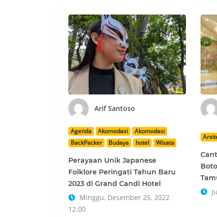
Arif Santoso
Agenda
Akomodasi
Akomodasi
Arsit
BackPacker
Budaya
hotel
Wisata
Cant
Perayaan Unik Japanese
Boto
Folklore Peringati Tahun Baru
Tamu
2023 di Grand Candi Hotel
Ju
Minggu, Desember 25, 2022
12.00