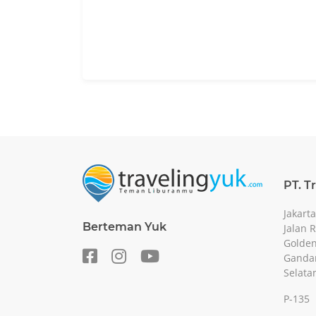
PT. T
Jakarta
Berteman Yuk
Jalan 
Golden
Gandar
Selata
P-135