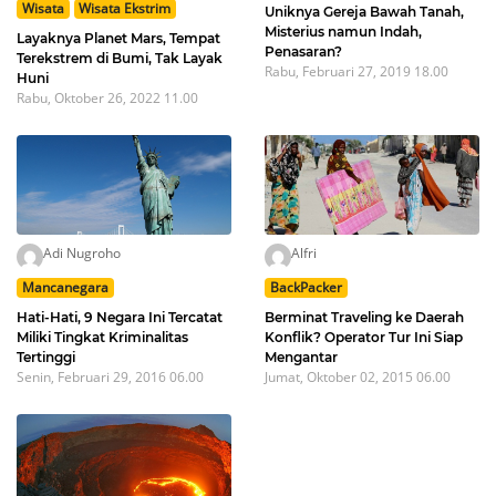
Wisata
Wisata Ekstrim
Uniknya Gereja Bawah Tanah,
Misterius namun Indah,
Layaknya Planet Mars, Tempat
Penasaran?
Terekstrem di Bumi, Tak Layak
Rabu, Februari 27, 2019 18.00
Huni
Rabu, Oktober 26, 2022 11.00
Adi Nugroho
Alfri
Mancanegara
BackPacker
Hati-Hati, 9 Negara Ini Tercatat
Berminat Traveling ke Daerah
Miliki Tingkat Kriminalitas
Konflik? Operator Tur Ini Siap
Tertinggi
Mengantar
Senin, Februari 29, 2016 06.00
Jumat, Oktober 02, 2015 06.00