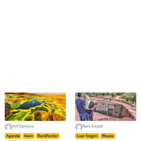
Arif Santoso
Rani Aisyah
Agenda
Alam
BackPacker
Luar Negeri
Wisata