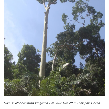
Flora sekitar bantaran sungai via Tim Lawe Alas XPDC Himapala Unesa