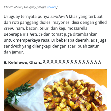
Chivito al Pan, Uruguay [image
source
]
Uruguay ternyata punya
sandwich
khas yang terbuat
dari roti panggang diolesi mayones, diisi dengan grilled
steak
, ham, bacon, telur, dan keju mozzarella.
Beberapa iris
lettuce
dan tomat juga ditambahkan
untuk memperkaya rasa. Di beberapa daerah, ada juga
sandwich yang dilengkapi dengan acar, buah zaitun,
dan jamur.
8. Kelelewe, GhanaÂ Â Â Â Â Â Â
Â Â Â Â Â Â Â Â