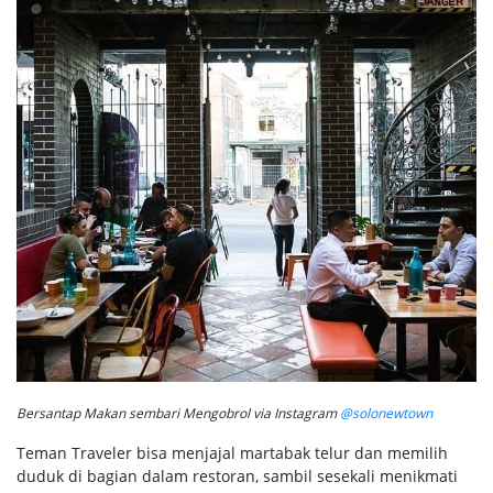
Bersantap Makan sembari Mengobrol via Instagram
@solonewtown
Teman Traveler bisa menjajal martabak telur dan memilih
duduk di bagian dalam restoran, sambil sesekali menikmati