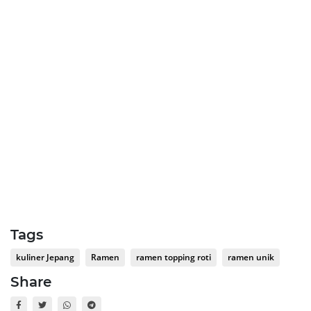
Tags
kuliner Jepang
Ramen
ramen topping roti
ramen unik
Share