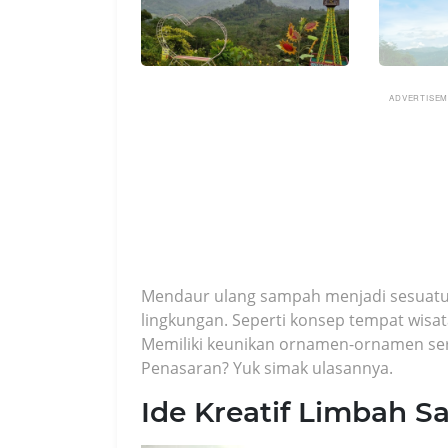
ADVERTISE
Mendaur ulang sampah menjadi sesuat
lingkungan. Seperti konsep tempat wisa
Memiliki keunikan ornamen-ornamen sert
Penasaran? Yuk simak ulasannya.
Ide Kreatif Limbah 