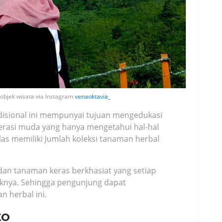
objek wisata via Instagram
venaoktavia_
disional ini mempunyai tujuan mengedukasi
erasi muda yang hanya mengetahui hal-hal
las memiliki Jumlah koleksi tanaman herbal
n tanaman keras berkhasiat yang setiap
eluknya. Sehingga pengunjung dapat
 herbal ini.
to