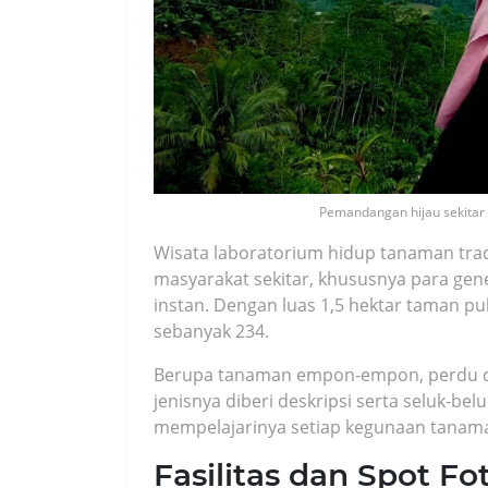
Pemandangan hijau sekitar 
Wisata laboratorium hidup tanaman tra
masyarakat sekitar, khususnya para gen
instan. Dengan luas 1,5 hektar taman pu
sebanyak 234.
Berupa tanaman empon-empon, perdu da
jenisnya diberi deskripsi serta seluk-b
mempelajarinya setiap kegunaan tanaman
Fasilitas dan Spot Fo