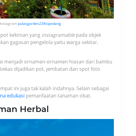
a Instagram
pulasgarden234sipedang
pot kekinian yang
instagramable
pada objek
akan gagasan pengelola yaitu warga sekitar,
kai menjadi ornamen-ornamen hiasan dari bambu
ekas dijadikan pot, jembatan dan spot foto
mpat ini juga tak kalah indahnya. Selain sebagai
na edukasi
pemanfaatan tanaman obat.
man Herbal