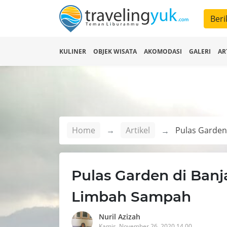
Beri
KULINER
OBJEK WISATA
AKOMODASI
GALERI
AR
Home
Artikel
Pulas Garden di Banj
Limbah Sampah
Nuril Azizah
Kamis, November 26, 2020 14.00